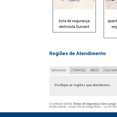
bota de segurança
quant
eletricista Sumaré
se
Regiões de Atendimento
Selecione:
ZONA SUL
ABCD
Zona Nor
Verifique as regiões que atendemos
O conteúdo do texto "
Botas de Segurança Cano Longo 
direito autoral – artigo 184 do Código Penal –
Lei 9610/98