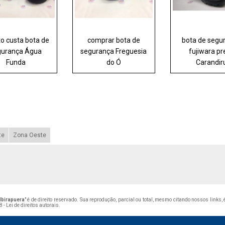
o custa bota de
comprar bota de
bota de segu
gurança Água
segurança Freguesia
fujiwara pr
Funda
do Ó
Carandir
te
Zona Oeste
Ibirapuera
" é de direito reservado. Sua reprodução, parcial ou total, mesmo citando nossos links,
 - Lei de direitos autorais
.