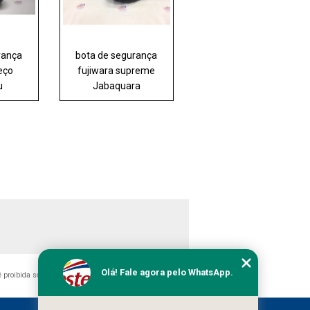
rança
bota de segurança
eço
fujiwara supreme
u
Jabaquara
Olá! Fale agora pelo WhatsApp.
 é proibida sem a autorização do autor. Crime de violação de