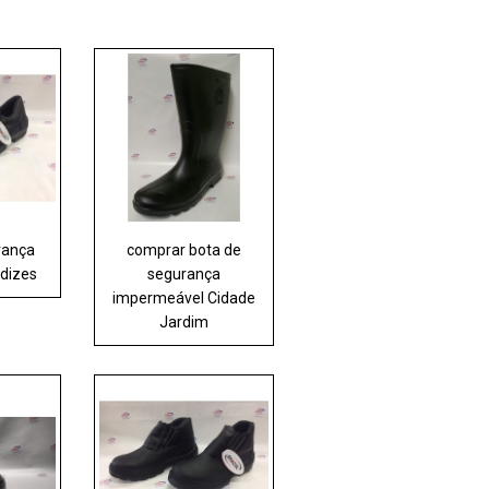
rança
comprar bota de
rdizes
segurança
impermeável Cidade
Jardim