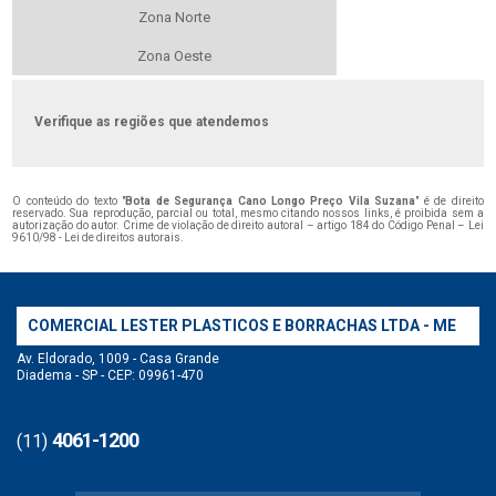
Zona Norte
Zona Oeste
Verifique as regiões que atendemos
O conteúdo do texto "
Bota de Segurança Cano Longo Preço Vila Suzana
" é de direito
reservado. Sua reprodução, parcial ou total, mesmo citando nossos links, é proibida sem a
autorização do autor. Crime de violação de direito autoral – artigo 184 do Código Penal –
Lei
9610/98 - Lei de direitos autorais
.
COMERCIAL LESTER PLASTICOS E BORRACHAS LTDA - ME
Av. Eldorado, 1009 - Casa Grande
Diadema - SP - CEP: 09961-470
4061-1200
(11)