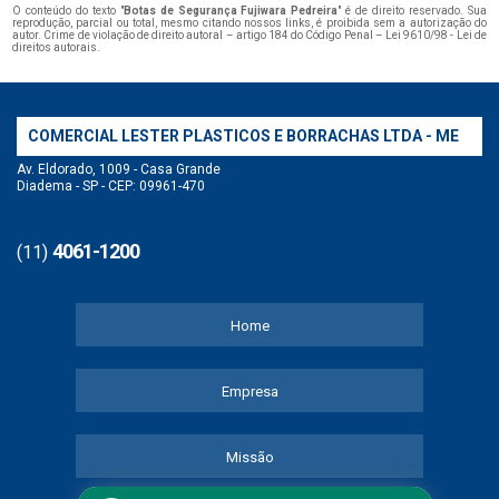
O conteúdo do texto "
Botas de Segurança Fujiwara Pedreira
" é de direito reservado. Sua
reprodução, parcial ou total, mesmo citando nossos links, é proibida sem a autorização do
autor. Crime de violação de direito autoral – artigo 184 do Código Penal –
Lei 9610/98 - Lei de
direitos autorais
.
COMERCIAL LESTER PLASTICOS E BORRACHAS LTDA - ME
Av. Eldorado, 1009 - Casa Grande
Diadema - SP - CEP: 09961-470
4061-1200
(11)
Home
Empresa
Missão