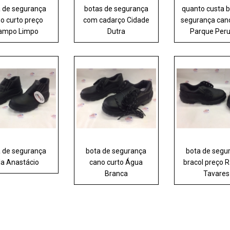
a de segurança
botas de segurança
quanto custa 
o curto preço
com cadarço Cidade
segurança can
ampo Limpo
Dutra
Parque Per
a de segurança
bota de segurança
bota de segu
la Anastácio
cano curto Água
bracol preço 
Branca
Tavares