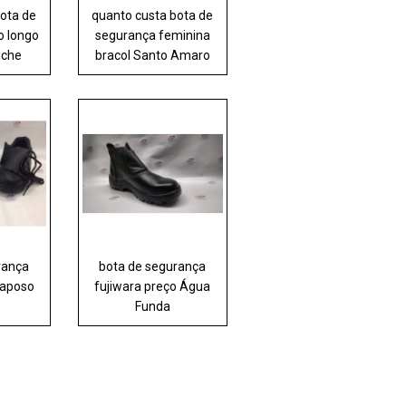
bota de
quanto custa bota de
o longo
segurança feminina
uche
bracol Santo Amaro
rança
bota de segurança
Raposo
fujiwara preço Água
Funda