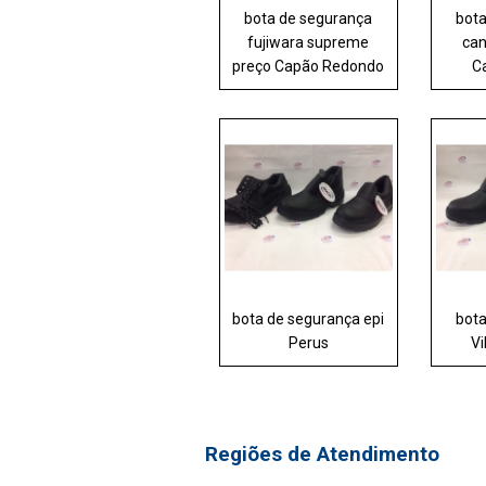
bota de segurança
bot
fujiwara supreme
can
preço Capão Redondo
C
bota de segurança epi
bot
Perus
Vi
Regiões de Atendimento