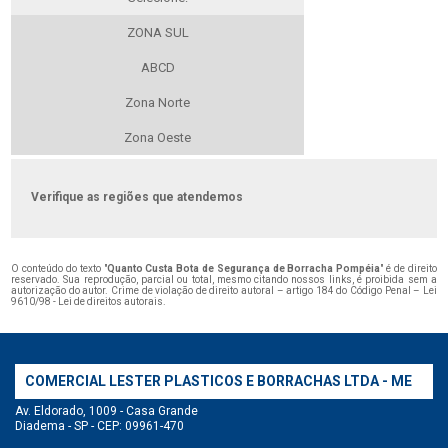
ZONA SUL
ABCD
Zona Norte
Zona Oeste
Verifique as regiões que atendemos
O conteúdo do texto "
Quanto Custa Bota de Segurança de Borracha Pompéia
" é de direito
reservado. Sua reprodução, parcial ou total, mesmo citando nossos links, é proibida sem a
autorização do autor. Crime de violação de direito autoral – artigo 184 do Código Penal –
Lei
9610/98 - Lei de direitos autorais
.
COMERCIAL LESTER PLASTICOS E BORRACHAS LTDA - ME
Av. Eldorado, 1009 - Casa Grande
Diadema - SP - CEP: 09961-470