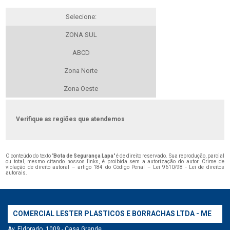
Selecione:
ZONA SUL
ABCD
Zona Norte
Zona Oeste
Verifique as regiões que atendemos
O conteúdo do texto "
Bota de Segurança Lapa
" é de direito reservado. Sua reprodução, parcial
ou total, mesmo citando nossos links, é proibida sem a autorização do autor. Crime de
violação de direito autoral – artigo 184 do Código Penal –
Lei 9610/98 - Lei de direitos
autorais
.
COMERCIAL LESTER PLASTICOS E BORRACHAS LTDA - ME
Av. Eldorado, 1009 - Casa Grande