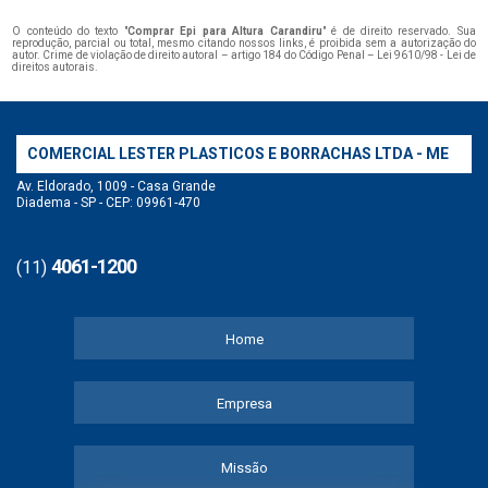
O conteúdo do texto "
Comprar Epi para Altura Carandiru
" é de direito reservado. Sua
reprodução, parcial ou total, mesmo citando nossos links, é proibida sem a autorização do
autor. Crime de violação de direito autoral – artigo 184 do Código Penal –
Lei 9610/98 - Lei de
direitos autorais
.
COMERCIAL LESTER PLASTICOS E BORRACHAS LTDA - ME
Av. Eldorado, 1009 - Casa Grande
Diadema - SP - CEP: 09961-470
4061-1200
(11)
Home
Empresa
Missão