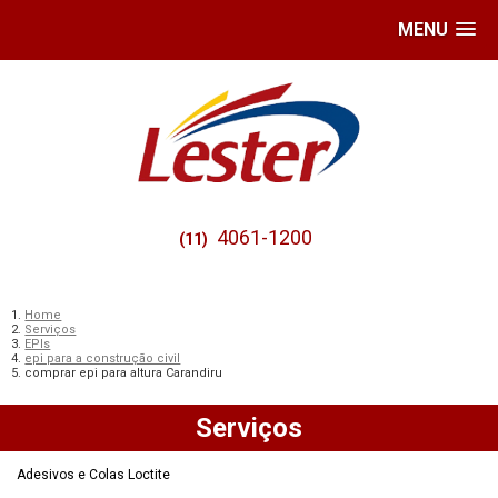
MENU
4061-1200
(11)
Home
Serviços
EPIs
epi para a construção civil
comprar epi para altura Carandiru
Serviços
Adesivos e Colas Loctite