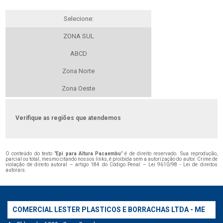
Selecione:
ZONA SUL
ABCD
Zona Norte
Zona Oeste
Verifique as regiões que atendemos
O conteúdo do texto "
Epi para Altura Pacaembu
" é de direito reservado. Sua reprodução,
parcial ou total, mesmo citando nossos links, é proibida sem a autorização do autor. Crime de
violação de direito autoral – artigo 184 do Código Penal –
Lei 9610/98 - Lei de direitos
autorais
.
COMERCIAL LESTER PLASTICOS E BORRACHAS LTDA - ME