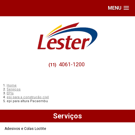
MENU
4061-1200
(11)
Home
Serviços
EPIs
epi para a construção civil
epi para altura Pacaembu
Serviços
Adesivos e Colas Loctite