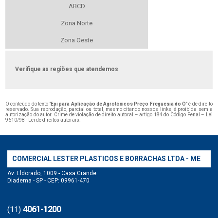
ABCD
Zona Norte
Zona Oeste
Verifique as regiões que atendemos
O conteúdo do texto "
Epi para Aplicação de Agrotóxicos Preço Freguesia do Ó
" é de direito
reservado. Sua reprodução, parcial ou total, mesmo citando nossos links, é proibida sem a
autorização do autor. Crime de violação de direito autoral – artigo 184 do Código Penal –
Lei
9610/98 - Lei de direitos autorais
.
COMERCIAL LESTER PLASTICOS E BORRACHAS LTDA - ME
Av. Eldorado, 1009 - Casa Grande
Diadema - SP - CEP: 09961-470
4061-1200
(11)