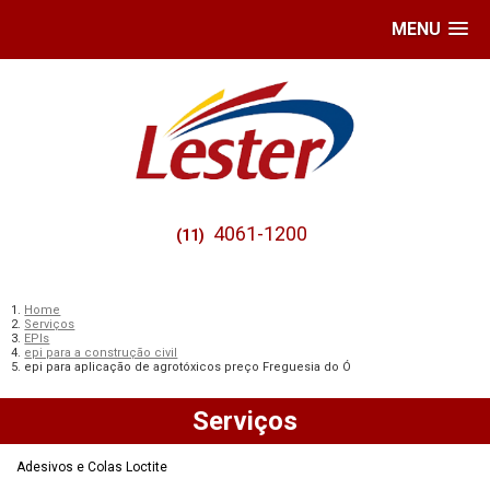
MENU
4061-1200
(11)
Home
Serviços
EPIs
epi para a construção civil
epi para aplicação de agrotóxicos preço Freguesia do Ó
Serviços
Adesivos e Colas Loctite