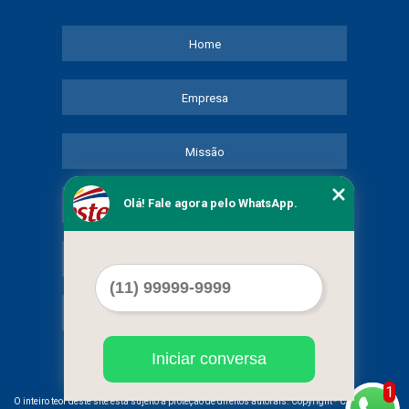
Home
Empresa
Missão
Olá! Fale agora pelo WhatsApp.
Serviços
Contato
Mapa do site
Iniciar conversa
1
©
O inteiro teor deste site está sujeito à proteção de direitos autorais. Copyright
COMERCIAL