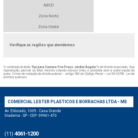
ABCD
Zona Norte
Zona Oeste
Verifique as regiões que atendemos
O conteúdo do texto "
Epi para Camara Fria Preço Jardim Ângela
" é de direito reservado. Sua
reprodução, parcial ou total, mesmo citando nossos links, é proibida sem a autorização do
autor. Crime de violação de direito autoral – artigo 184 do Código Penal –
Lei 9610/98 - Lei de
direitos autorais
.
COMERCIAL LESTER PLASTICOS E BORRACHAS LTDA - ME
Av. Eldorado, 1009 - Casa Grande
Diadema - SP - CEP: 09961-470
4061-1200
(11)