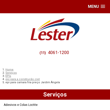
MENU
4061-1200
(11)
Home
Serviços
EPIs
epi para a construção civil
epi para camara fria preço Jardim Ângela
Serviços
Adesivos e Colas Loctite