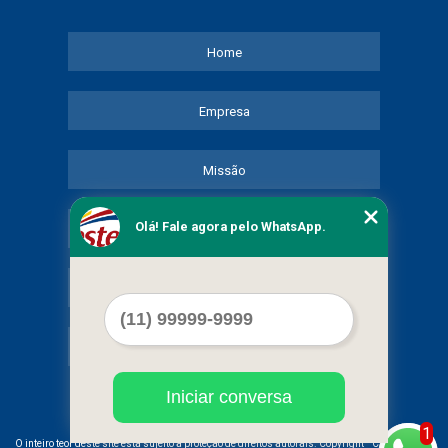
Home
Empresa
Missão
Olá! Fale agora pelo WhatsApp.
Serviços
Contato
Mapa do site
Iniciar conversa
1
©
O inteiro teor deste site está sujeito à proteção de direitos autorais. Copyright
COMERCIAL