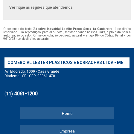
Verifique as regiões que atendemos
O conteúdo do texto "
Adesivo Industrial Loctite Preço Serra da Cantareira
" é de direito
reservado. Sua reprodução, parcial ou total, mesmo citando nossos links, é proibida sem a
autorização do autor. Crime de violação de direito autoral – artigo 184 do Código Penal –
Lei
9610/98 - Lei de direitos autorais
.
COMERCIAL LESTER PLASTICOS E BORRACHAS LTDA - ME
Av. Eldorado, 1009 - Casa Grande
Diadema - SP - CEP: 09961-470
4061-1200
(11)
Home
Empresa