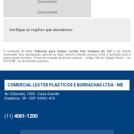
Zona Norte
Zona Oeste
Verifique as regiões que atendemos
O conteúdo do texto "
Adesivo para Juntas Loctite São Caetano do Sul
" é de direito
reservado. Sua reprodução, parcial ou total, mesmo citando nossos links, é proibida sem a
autorização do autor. Crime de violação de direito autoral – artigo 184 do Código Penal –
Lei
9610/98 - Lei de direitos autorais
.
COMERCIAL LESTER PLASTICOS E BORRACHAS LTDA - ME
Av. Eldorado, 1009 - Casa Grande
Diadema - SP - CEP: 09961-470
4061-1200
(11)