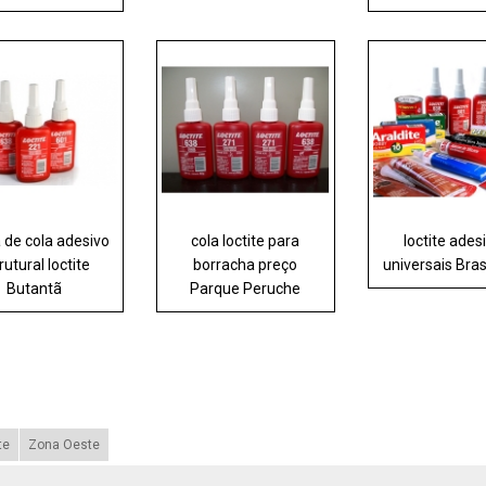
 de cola adesivo
cola loctite para
loctite ades
rutural loctite
borracha preço
universais Bras
Butantã
Parque Peruche
te
Zona Oeste