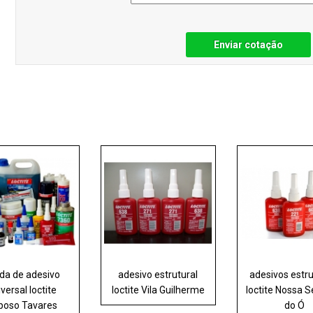
Enviar cotação
da de adesivo
adesivo estrutural
adesivos estru
versal loctite
loctite Vila Guilherme
loctite Nossa 
poso Tavares
do Ó