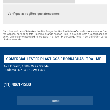
Verifique as regiões que atendemos
O conteúdo do texto "
Adesivo Loctite Preço Jardim Paulistano
" é de direito reservado. Sua
reprodução, parcial ou total, mesmo citando nossos links, é proibida sem a autorização do
autor. Crime de violação de direito autoral – artigo 184 do Código Penal –
Lei 9610/98 - Lei de
direitos autorais
.
COMERCIAL LESTER PLASTICOS E BORRACHAS LTDA - ME
Av. Eldorado, 1009 - Casa Grande
Diadema - SP - CEP: 09961-470
4061-1200
(11)
Home