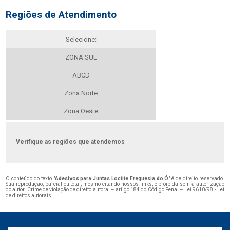
Regiões de Atendimento
Selecione:
ZONA SUL
ABCD
Zona Norte
Zona Oeste
Verifique as regiões que atendemos
O conteúdo do texto "
Adesivos para Juntas Loctite Freguesia do Ó
" é de direito reservado.
Sua reprodução, parcial ou total, mesmo citando nossos links, é proibida sem a autorização
do autor. Crime de violação de direito autoral – artigo 184 do Código Penal –
Lei 9610/98 - Lei
de direitos autorais
.