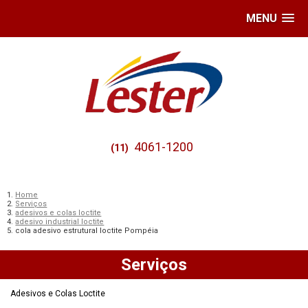
MENU
4061-1200
(11)
Home
Serviços
adesivos e colas loctite
adesivo industrial loctite
cola adesivo estrutural loctite Pompéia
Serviços
Adesivos e Colas Loctite