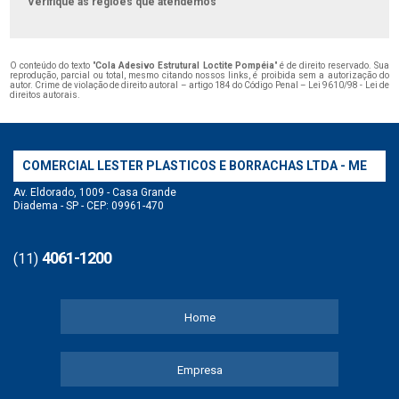
Verifique as regiões que atendemos
O conteúdo do texto "
Cola Adesivo Estrutural Loctite Pompéia
" é de direito reservado. Sua
reprodução, parcial ou total, mesmo citando nossos links, é proibida sem a autorização do
autor. Crime de violação de direito autoral – artigo 184 do Código Penal –
Lei 9610/98 - Lei de
direitos autorais
.
COMERCIAL LESTER PLASTICOS E BORRACHAS LTDA - ME
Av. Eldorado, 1009 - Casa Grande
Diadema - SP - CEP: 09961-470
4061-1200
(11)
Home
Empresa