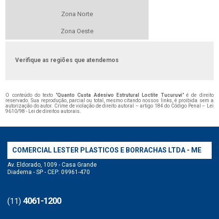
Zona Norte
Zona Oeste
Verifique as regiões que atendemos
O conteúdo do texto "
Quanto Custa Adesivo Estrutural Loctite Tucuruvi
" é de direito
reservado. Sua reprodução, parcial ou total, mesmo citando nossos links, é proibida sem a
autorização do autor. Crime de violação de direito autoral – artigo 184 do Código Penal –
Lei
9610/98 - Lei de direitos autorais
.
COMERCIAL LESTER PLASTICOS E BORRACHAS LTDA - ME
Av. Eldorado, 1009 - Casa Grande
Diadema - SP - CEP: 09961-470
4061-1200
(11)