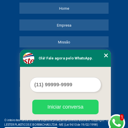
Home
Empresa
Missão
Olá! Fale agora pelo WhatsApp.
Serviços
Contato
Mapa do site
Iniciar conversa
1
©
O inteiro teor deste site está sujeito à proteção de direitos autorais. Copyright
COMERCIAL
LESTER PLASTICOS E BORRACHAS LTDA - ME (Lei 9610 de 19/02/1998)