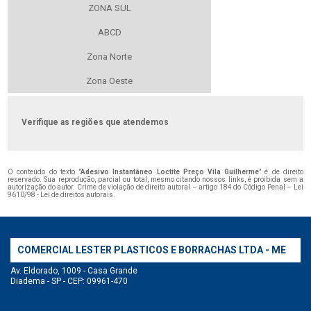
ZONA SUL
ABCD
Zona Norte
Zona Oeste
Verifique as regiões que atendemos
O conteúdo do texto "
Adesivo Instantâneo Loctite Preço Vila Guilherme
" é de direito
reservado. Sua reprodução, parcial ou total, mesmo citando nossos links, é proibida sem a
autorização do autor. Crime de violação de direito autoral – artigo 184 do Código Penal –
Lei
9610/98 - Lei de direitos autorais
.
COMERCIAL LESTER PLASTICOS E BORRACHAS LTDA - ME
Av. Eldorado, 1009 - Casa Grande
Diadema - SP - CEP: 09961-470