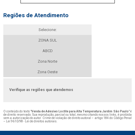
Regiões de Atendimento
Selecione:
ZONA SUL
ABCD
Zona Norte
Zona Oeste
Verifique as regiões que atendemos
O conteúdo do texto "
Venda de Adesivo Loctite para Alta Temperatura Jardim São Paulo
" é
de direito reservado. Sua reprodução, parcial ou total, mesmo citando nossos links, é proibida
sem a autorização do autor. Crime de violação de direito autoral – artigo 184 do Código Penal
–
Lei 9610/98 - Lei de direitos autorais
.