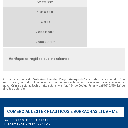
Selecione:
ZONA SUL
ABCD
Zona Norte
Zona Oeste
Verifique as regiões que atendemos
O conteúdo do texto "
Adesivo Loctite Preço Aeroporto
" é de direito reservado. Sua
reprodução, parcial ou total, mesmo citando nossos links, é proibida sem a autorização do
autor. Crime de violação de direito autoral – artigo 184 do Código Penal –
Lei 9610/98 - Lei de
direitos autorais
.
COMERCIAL LESTER PLASTICOS E BORRACHAS LTDA - ME
Av. Eldorado, 1009 - Casa Grande
Diadema - SP - CEP: 09961-470