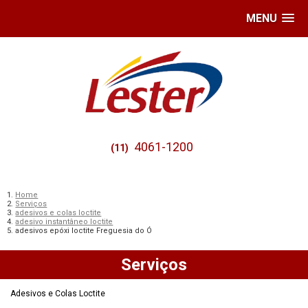
MENU
4061-1200
(11)
Home
Serviços
adesivos e colas loctite
adesivo instantâneo loctite
adesivos epóxi loctite Freguesia do Ó
Serviços
Adesivos e Colas Loctite