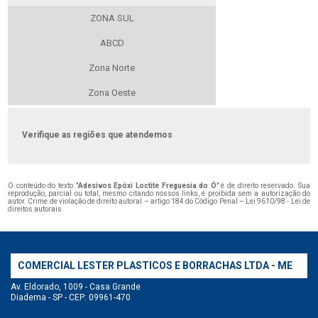
ZONA SUL
ABCD
Zona Norte
Zona Oeste
Verifique as regiões que atendemos
O conteúdo do texto "
Adesivos Epóxi Loctite Freguesia do Ó
" é de direito reservado. Sua
reprodução, parcial ou total, mesmo citando nossos links, é proibida sem a autorização do
autor. Crime de violação de direito autoral – artigo 184 do Código Penal –
Lei 9610/98 - Lei de
direitos autorais
.
COMERCIAL LESTER PLASTICOS E BORRACHAS LTDA - ME
Av. Eldorado, 1009 - Casa Grande
Diadema - SP - CEP: 09961-470