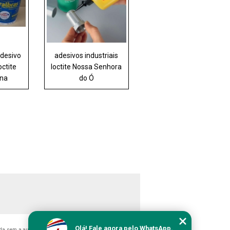
adesivo
adesivos industriais
octite
loctite Nossa Senhora
ina
do Ó
Olá! Fale agora pelo WhatsApp.
ida sem a autorização do autor. Crime de violação de direito