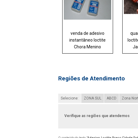
venda de adesivo
qua
instantâneo loctite
locti
Chora Menino
Ja
Regiões de Atendimento
Selecione:
ZONA SUL
ABCD
Zona Nor
Verifique as regiões que atendemos
O conteúdo do texto "
Adesivo Loctite Preço Cidade Du