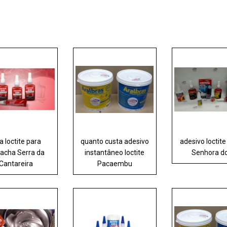
a loctite para
quanto custa adesivo
adesivo loctit
racha Serra da
instantâneo loctite
Senhora d
Cantareira
Pacaembu