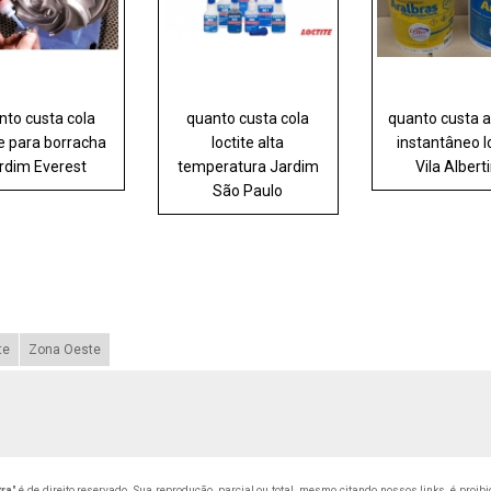
nto custa cola
quanto custa cola
quanto custa 
te para borracha
loctite alta
instantâneo l
rdim Everest
temperatura Jardim
Vila Albert
São Paulo
te
Zona Oeste
tra
" é de direito reservado. Sua reprodução, parcial ou total, mesmo citando nossos links, é proib