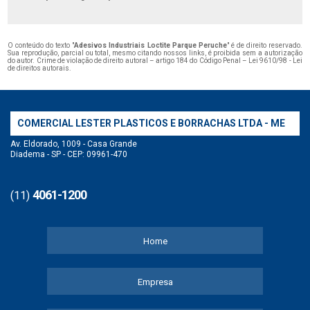
O conteúdo do texto "
Adesivos Industriais Loctite Parque Peruche
" é de direito reservado.
Sua reprodução, parcial ou total, mesmo citando nossos links, é proibida sem a autorização
do autor. Crime de violação de direito autoral – artigo 184 do Código Penal –
Lei 9610/98 - Lei
de direitos autorais
.
COMERCIAL LESTER PLASTICOS E BORRACHAS LTDA - ME
Av. Eldorado, 1009 - Casa Grande
Diadema - SP - CEP: 09961-470
4061-1200
(11)
Home
Empresa