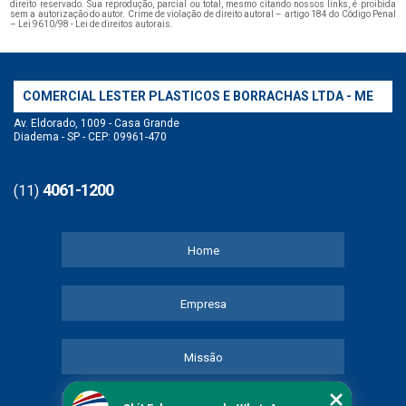
direito reservado. Sua reprodução, parcial ou total, mesmo citando nossos links, é proibida
sem a autorização do autor. Crime de violação de direito autoral – artigo 184 do Código Penal
–
Lei 9610/98 - Lei de direitos autorais
.
COMERCIAL LESTER PLASTICOS E BORRACHAS LTDA - ME
Av. Eldorado, 1009 - Casa Grande
Diadema - SP - CEP: 09961-470
4061-1200
(11)
Home
Empresa
Missão