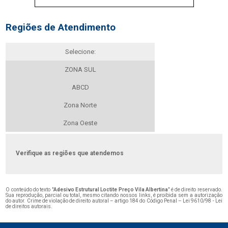
Regiões de Atendimento
Selecione:
ZONA SUL
ABCD
Zona Norte
Zona Oeste
Verifique as regiões que atendemos
O conteúdo do texto "
Adesivo Estrutural Loctite Preço Vila Albertina
" é de direito reservado.
Sua reprodução, parcial ou total, mesmo citando nossos links, é proibida sem a autorização
do autor. Crime de violação de direito autoral – artigo 184 do Código Penal –
Lei 9610/98 - Lei
de direitos autorais
.