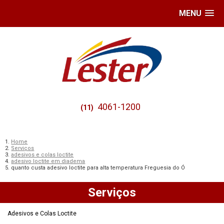
MENU
4061-1200
(11)
Home
Serviços
adesivos e colas loctite
adesivo loctite em diadema
quanto custa adesivo loctite para alta temperatura Freguesia do Ó
Serviços
Adesivos e Colas Loctite