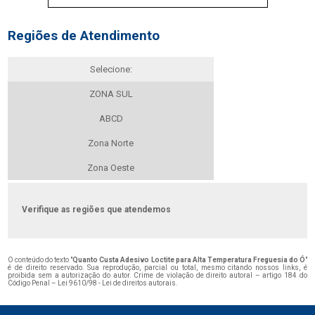
Regiões de Atendimento
Selecione:
ZONA SUL
ABCD
Zona Norte
Zona Oeste
Verifique as regiões que atendemos
O conteúdo do texto "
Quanto Custa Adesivo Loctite para Alta Temperatura Freguesia do Ó
"
é de direito reservado. Sua reprodução, parcial ou total, mesmo citando nossos links, é
proibida sem a autorização do autor. Crime de violação de direito autoral – artigo 184 do
Código Penal –
Lei 9610/98 - Lei de direitos autorais
.