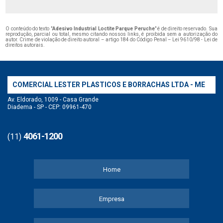
O conteúdo do texto "
Adesivo Industrial Loctite Parque Peruche
" é de direito reservado. Sua
reprodução, parcial ou total, mesmo citando nossos links, é proibida sem a autorização do
autor. Crime de violação de direito autoral – artigo 184 do Código Penal –
Lei 9610/98 - Lei de
direitos autorais
.
COMERCIAL LESTER PLASTICOS E BORRACHAS LTDA - ME
Av. Eldorado, 1009 - Casa Grande
Diadema - SP - CEP: 09961-470
4061-1200
(11)
Home
Empresa