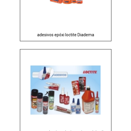
adesivos epóxi loctite Diadema