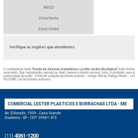
ABCD
Zona Norte
Zona Oeste
Verifique as regiões que atendemos
O conteúdo do texto "
Venda de Adesivo Instantâneo Loctite Jardim Bonfiglioli
" é de direito
reservado. Sua reprodução, parcial ou total, mesmo citando nossos links, é proibida sem a
autorização do autor. Crime de violação de direito autoral – artigo 184 do Código Penal –
Lei
9610/98 - Lei de direitos autorais
.
COMERCIAL LESTER PLASTICOS E BORRACHAS LTDA - ME
Av. Eldorado, 1009 - Casa Grande
Diadema - SP - CEP: 09961-470
4061-1200
(11)