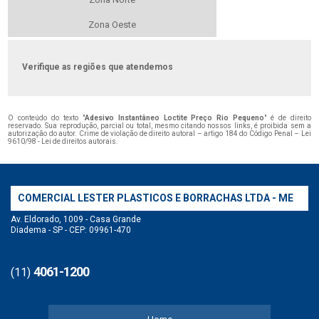
Zona Oeste
Verifique as regiões que atendemos
O conteúdo do texto "
Adesivo Instantâneo Loctite Preço Rio Pequeno
" é de direito
reservado. Sua reprodução, parcial ou total, mesmo citando nossos links, é proibida sem a
autorização do autor. Crime de violação de direito autoral – artigo 184 do Código Penal –
Lei
9610/98 - Lei de direitos autorais
.
COMERCIAL LESTER PLASTICOS E BORRACHAS LTDA - ME
Av. Eldorado, 1009 - Casa Grande
Diadema - SP - CEP: 09961-470
4061-1200
(11)