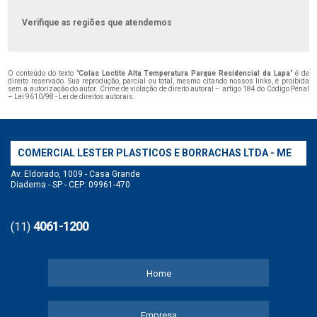
Verifique as regiões que atendemos
O conteúdo do texto "
Colas Loctite Alta Temperatura Parque Residencial da Lapa
" é de
direito reservado. Sua reprodução, parcial ou total, mesmo citando nossos links, é proibida
sem a autorização do autor. Crime de violação de direito autoral – artigo 184 do Código Penal
–
Lei 9610/98 - Lei de direitos autorais
.
COMERCIAL LESTER PLASTICOS E BORRACHAS LTDA - ME
Av. Eldorado, 1009 - Casa Grande
Diadema - SP - CEP: 09961-470
4061-1200
(11)
Home
Empresa