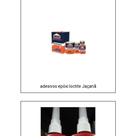
adesivos epóxi loctite Jaçanã