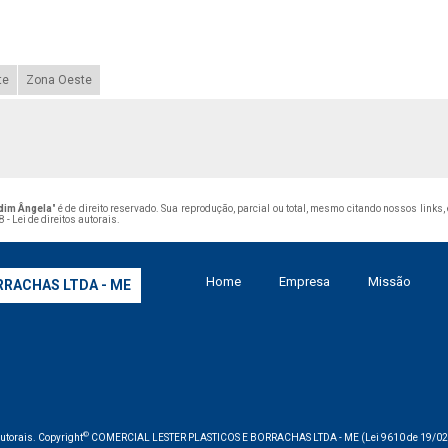
te
Zona Oeste
rdim Ângela
" é de direito reservado. Sua reprodução, parcial ou total, mesmo citando nossos links
 - Lei de direitos autorais
.
Home
Empresa
Missão
RRACHAS LTDA - ME
©
 autorais. Copyright
COMERCIAL LESTER PLASTICOS E BORRACHAS LTDA - ME (Lei 9610 de 19/02