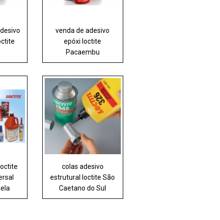
adesivo
venda de adesivo
octite
epóxi loctite
Pacaembu
octite
colas adesivo
ersal
estrutural loctite São
ela
Caetano do Sul