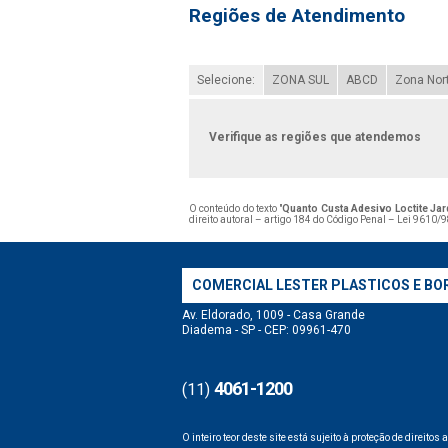
Regiões de Atendimento
Selecione:
ZONA SUL
ABCD
Zona Nor
Verifique as regiões que atendemos
O conteúdo do texto "
Quanto Custa Adesivo Loctite Ja
direito autoral – artigo 184 do Código Penal –
Lei 9610/98
COMERCIAL LESTER PLASTICOS E BO
Av. Eldorado, 1009 - Casa Grande
Diadema - SP - CEP: 09961-470
4061-1200
(11)
O inteiro teor deste site está sujeito à proteção de direitos