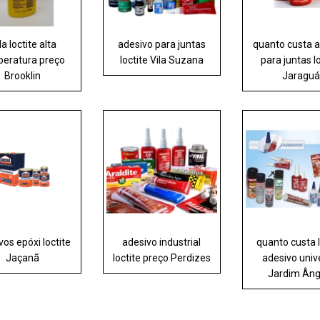
la loctite alta
adesivo para juntas
quanto custa 
eratura preço
loctite Vila Suzana
para juntas l
Brooklin
Jaraguá
vos epóxi loctite
adesivo industrial
quanto custa l
Jaçanã
loctite preço Perdizes
adesivo univ
Jardim Âng