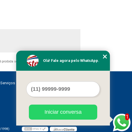
Olá! Fale agora pelo WhatsApp.
, é proibida sem a autorização do autor. Crime de violação de
Serviços
Contato
Mapa do site
Iniciar conversa
1
/1998)