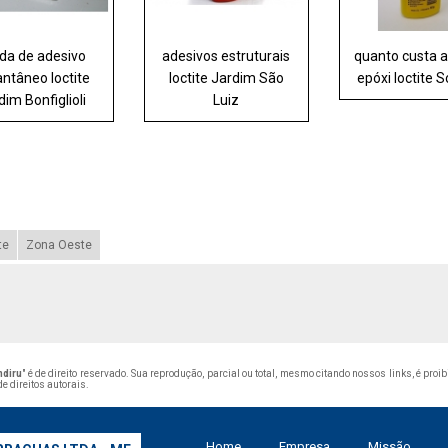
da de adesivo
adesivos estruturais
quanto custa 
antâneo loctite
loctite Jardim São
epóxi loctite 
dim Bonfiglioli
Luiz
te
Zona Oeste
ndiru
" é de direito reservado. Sua reprodução, parcial ou total, mesmo citando nossos links, é proi
de direitos autorais
.
Home
Empresa
Missão