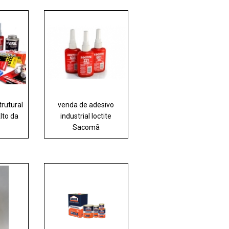
trutural
venda de adesivo
Alto da
industrial loctite
Sacomã