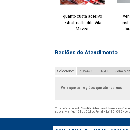
quanto custa adesivo
ven
estrutural loctite Vila
inst
Mazzei
Jar
Regiões de Atendimento
Selecione:
ZONA SUL
ABCD
Zona Nor
Verifique as regiões que atendemos
O conteúdo do texto "
Loctite Adesivos Universais Cara
autoral – artigo 184 do Código Penal –
Lei 9610/98 - Lei 