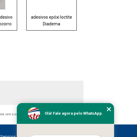
adesivo
adesivos epóxi loctite
Socorro
Diadema
Olá! Fale agora pelo WhatsApp.
bida sem a autorização do autor. Crime de violação de direito
Serviços
Contato
Mapa do site