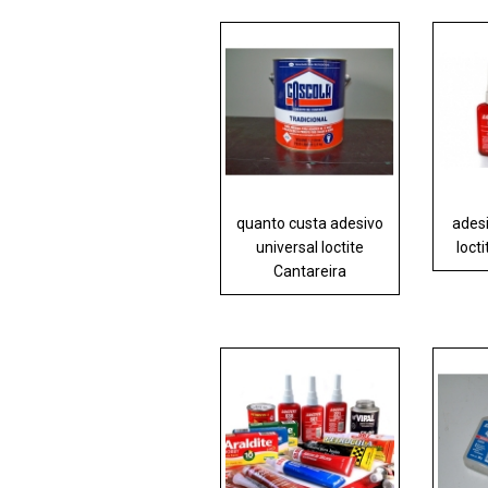
quanto custa adesivo
adesi
universal loctite
loct
Cantareira