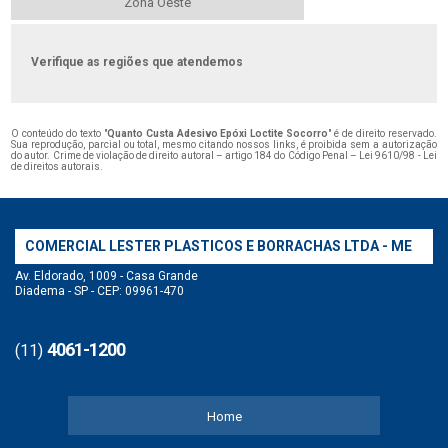
Zona Oeste
Verifique as regiões que atendemos
O conteúdo do texto "
Quanto Custa Adesivo Epóxi Loctite Socorro
" é de direito reservado.
Sua reprodução, parcial ou total, mesmo citando nossos links, é proibida sem a autorização
do autor. Crime de violação de direito autoral – artigo 184 do Código Penal –
Lei 9610/98 - Lei
de direitos autorais
.
COMERCIAL LESTER PLASTICOS E BORRACHAS LTDA - ME
Av. Eldorado, 1009 - Casa Grande
Diadema - SP - CEP: 09961-470
4061-1200
(11)
Home