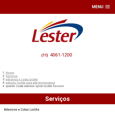
MENU
4061-1200
(11)
Home
Serviços
adesivos e colas loctite
adesivo loctite para alta temperatura
quanto custa adesivo epóxi loctite Socorro
Serviços
Adesivos e Colas Loctite