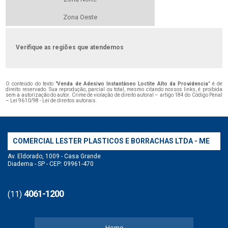
Zona Oeste
Verifique as regiões que atendemos
O conteúdo do texto "
Venda de Adesivo Instantâneo Loctite Alto da Providencia
" é de
direito reservado. Sua reprodução, parcial ou total, mesmo citando nossos links, é proibida
sem a autorização do autor. Crime de violação de direito autoral – artigo 184 do Código Penal
–
Lei 9610/98 - Lei de direitos autorais
.
COMERCIAL LESTER PLASTICOS E BORRACHAS LTDA - ME
Av. Eldorado, 1009 - Casa Grande
Diadema - SP - CEP: 09961-470
4061-1200
(11)
Home