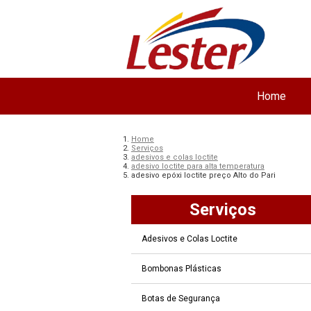
Home
Home
Serviços
adesivos e colas loctite
adesivo loctite para alta temperatura
adesivo epóxi loctite preço Alto do Pari
Serviços
Adesivos e Colas Loctite
Bombonas Plásticas
Botas de Segurança