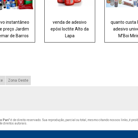
ivo instantâneo
venda de adesivo
quanto custa l
te preço Jardim
epóxi loctite Alto da
adesivo univ
mar de Barros
Lapa
M'Boi Mir
te
Zona Oeste
o Pari
" é de direito reservado. Sua reprodução, parcial ou total, mesmo citando nossos links, é pro
de direitos autorais
.