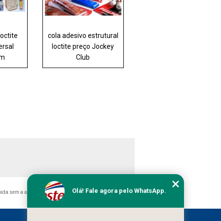
octite
cola adesivo estrutural
ersal
loctite preço Jockey
im
Club
Olá! Fale agora pelo WhatsApp.
ibida sem a autorização do autor. Crime de violação de direito