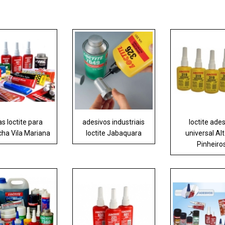
as loctite para
adesivos industriais
loctite ade
cha Vila Mariana
loctite Jabaquara
universal Al
Pinheiro