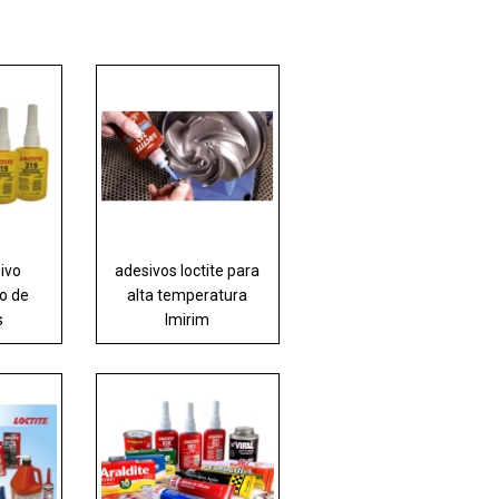
sivo
adesivos loctite para
to de
alta temperatura
s
Imirim