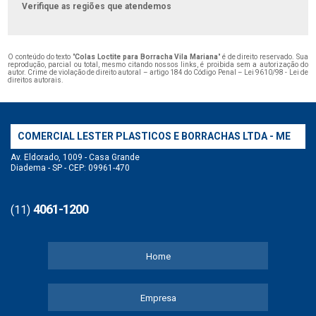
Verifique as regiões que atendemos
O conteúdo do texto "
Colas Loctite para Borracha Vila Mariana
" é de direito reservado. Sua
reprodução, parcial ou total, mesmo citando nossos links, é proibida sem a autorização do
autor. Crime de violação de direito autoral – artigo 184 do Código Penal –
Lei 9610/98 - Lei de
direitos autorais
.
COMERCIAL LESTER PLASTICOS E BORRACHAS LTDA - ME
Av. Eldorado, 1009 - Casa Grande
Diadema - SP - CEP: 09961-470
4061-1200
(11)
Home
Empresa