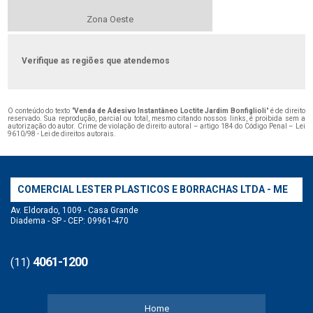
Zona Oeste
Verifique as regiões que atendemos
O conteúdo do texto "
Venda de Adesivo Instantâneo Loctite Jardim Bonfiglioli
" é de direito
reservado. Sua reprodução, parcial ou total, mesmo citando nossos links, é proibida sem a
autorização do autor. Crime de violação de direito autoral – artigo 184 do Código Penal –
Lei
9610/98 - Lei de direitos autorais
.
COMERCIAL LESTER PLASTICOS E BORRACHAS LTDA - ME
Av. Eldorado, 1009 - Casa Grande
Diadema - SP - CEP: 09961-470
4061-1200
(11)
Home