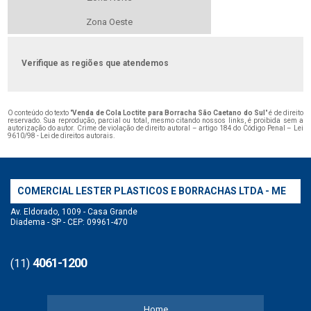
Zona Oeste
Verifique as regiões que atendemos
O conteúdo do texto "
Venda de Cola Loctite para Borracha São Caetano do Sul
" é de direito
reservado. Sua reprodução, parcial ou total, mesmo citando nossos links, é proibida sem a
autorização do autor. Crime de violação de direito autoral – artigo 184 do Código Penal –
Lei
9610/98 - Lei de direitos autorais
.
COMERCIAL LESTER PLASTICOS E BORRACHAS LTDA - ME
Av. Eldorado, 1009 - Casa Grande
Diadema - SP - CEP: 09961-470
4061-1200
(11)
Home