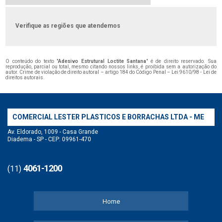
Verifique as regiões que atendemos
O conteúdo do texto "
Adesivo Estrutural Loctite Santana
" é de direito reservado. Sua
reprodução, parcial ou total, mesmo citando nossos links, é proibida sem a autorização do
autor. Crime de violação de direito autoral – artigo 184 do Código Penal –
Lei 9610/98 - Lei de
direitos autorais
.
COMERCIAL LESTER PLASTICOS E BORRACHAS LTDA - ME
Av. Eldorado, 1009 - Casa Grande
Diadema - SP - CEP: 09961-470
4061-1200
(11)
Home