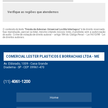
Verifique as regiões que atendemos
O conteúdo do texto "
Venda de Adesivo Universal Loctite Interlagos
" é de direito reservado.
Sua reprodução, parcial ou total, mesmo citando nossos links, é proibida sem a autorização
do autor. Crime de violação de direito autoral – artigo 184 do Código Penal –
Lei 9610/98 - Lei
de direitos autorais
.
COMERCIAL LESTER PLASTICOS E BORRACHAS LTDA - ME
Av. Eldorado, 1009 - Casa Grande
Diadema - SP - CEP: 09961-470
4061-1200
(11)
Home