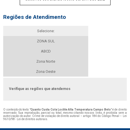
Regiões de Atendimento
Selecione:
ZONA SUL
ABCD
Zona Norte
Zona Oeste
Verifique as regiões que atendemos
O conteúdo do texto "
Quanto Custa Cola Loctite Alta Temperatura Campo Belo
" é de direito
reservado. Sua reprodução, parcial ou total, mesmo citando nossos links, é proibida sem a
autorização do autor. Crime de violação de direito autoral – artigo 184 do Código Penal –
Lei
9610/98 - Lei de direitos autorais
.