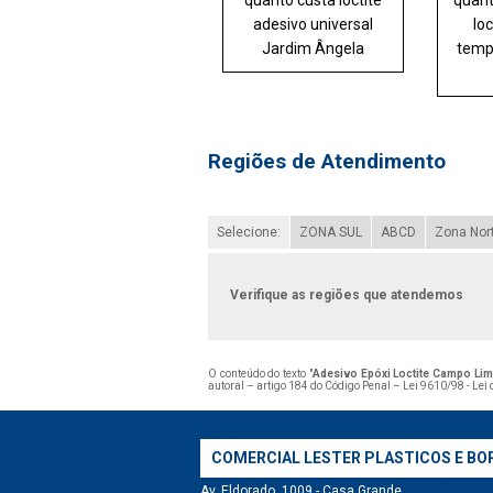
quanto custa loctite
quant
adesivo universal
loc
Jardim Ângela
temp
Regiões de Atendimento
Selecione:
ZONA SUL
ABCD
Zona Nor
Verifique as regiões que atendemos
O conteúdo do texto "
Adesivo Epóxi Loctite Campo Li
autoral – artigo 184 do Código Penal –
Lei 9610/98 - Lei 
COMERCIAL LESTER PLASTICOS E BO
Av. Eldorado, 1009 - Casa Grande