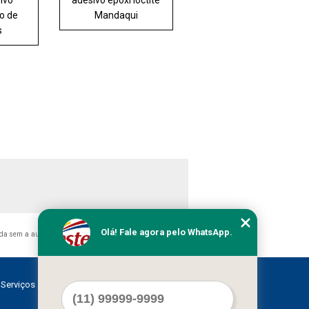
sivo
adesivo epóxi loctite
to de
Mandaqui
s
Olá! Fale agora pelo WhatsApp.
ida sem a autorização do autor. Crime de violação de direito
Serviços
Contato
Mapa do site