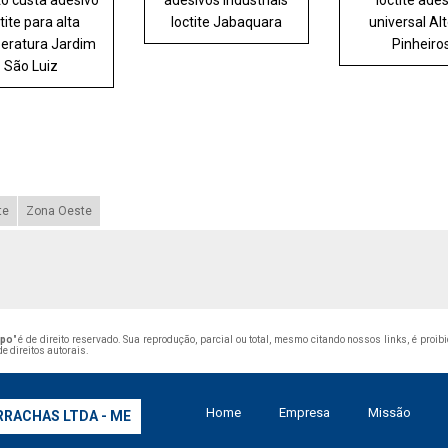
o custa adesivo
adesivos industriais
loctite ade
tite para alta
loctite Jabaquara
universal Al
eratura Jardim
Pinheiro
São Luiz
te
Zona Oeste
mpo
" é de direito reservado. Sua reprodução, parcial ou total, mesmo citando nossos links, é proib
de direitos autorais
.
Home
Empresa
Missão
RRACHAS LTDA - ME