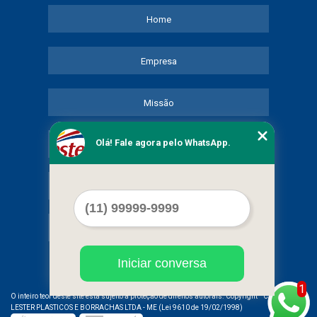
Home
Empresa
Missão
Olá! Fale agora pelo WhatsApp.
Serviços
Contato
Mapa do site
Iniciar conversa
1
©
O inteiro teor deste site está sujeito à proteção de direitos autorais. Copyright
COMERCIAL
LESTER PLASTICOS E BORRACHAS LTDA - ME (Lei 9610 de 19/02/1998)