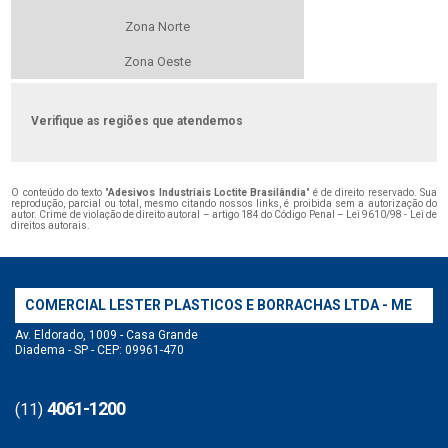
Zona Norte
Zona Oeste
Verifique as regiões que atendemos
O conteúdo do texto "
Adesivos Industriais Loctite Brasilândia
" é de direito reservado. Sua
reprodução, parcial ou total, mesmo citando nossos links, é proibida sem a autorização do
autor. Crime de violação de direito autoral – artigo 184 do Código Penal –
Lei 9610/98 - Lei de
direitos autorais
.
COMERCIAL LESTER PLASTICOS E BORRACHAS LTDA - ME
Av. Eldorado, 1009 - Casa Grande
Diadema - SP - CEP: 09961-470
4061-1200
(11)