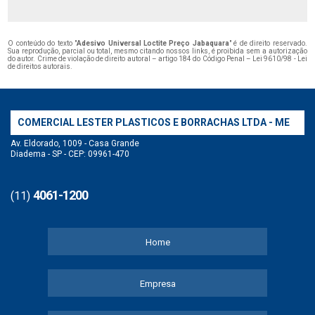
O conteúdo do texto "
Adesivo Universal Loctite Preço Jabaquara
" é de direito reservado.
Sua reprodução, parcial ou total, mesmo citando nossos links, é proibida sem a autorização
do autor. Crime de violação de direito autoral – artigo 184 do Código Penal –
Lei 9610/98 - Lei
de direitos autorais
.
COMERCIAL LESTER PLASTICOS E BORRACHAS LTDA - ME
Av. Eldorado, 1009 - Casa Grande
Diadema - SP - CEP: 09961-470
4061-1200
(11)
Home
Empresa