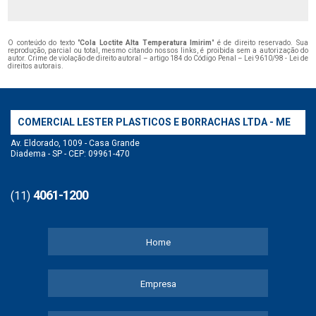
O conteúdo do texto "
Cola Loctite Alta Temperatura Imirim
" é de direito reservado. Sua
reprodução, parcial ou total, mesmo citando nossos links, é proibida sem a autorização do
autor. Crime de violação de direito autoral – artigo 184 do Código Penal –
Lei 9610/98 - Lei de
direitos autorais
.
COMERCIAL LESTER PLASTICOS E BORRACHAS LTDA - ME
Av. Eldorado, 1009 - Casa Grande
Diadema - SP - CEP: 09961-470
4061-1200
(11)
Home
Empresa