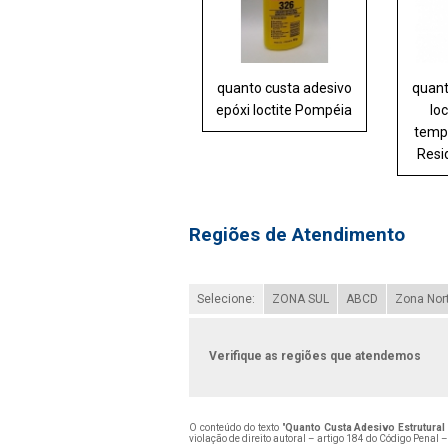
quanto custa adesivo
quant
epóxi loctite Pompéia
loc
temp
Resi
Regiões de Atendimento
Selecione:
ZONA SUL
ABCD
Zona Nor
Verifique as regiões que atendemos
O conteúdo do texto "
Quanto Custa Adesivo Estrutural 
violação de direito autoral – artigo 184 do Código Penal 