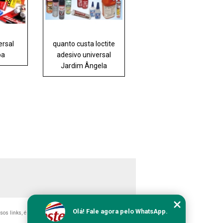
ersal
quanto custa loctite
pa
adesivo universal
Jardim Ângela
Olá! Fale agora pelo WhatsApp.
ssos links, é proibida sem a autorização do autor. Crime de