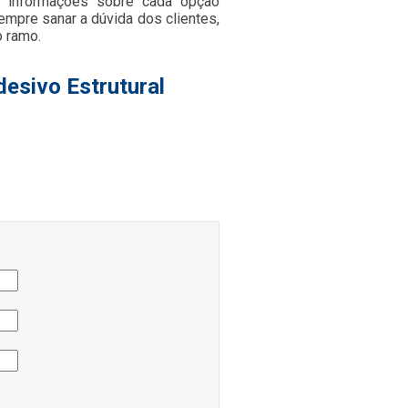
s informações sobre cada opção
mpre sanar a dúvida dos clientes,
 ramo.
esivo Estrutural