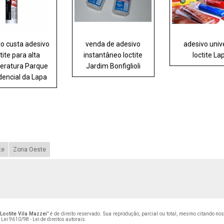
o custa adesivo
venda de adesivo
adesivo univ
tite para alta
instantâneo loctite
loctite La
eratura Parque
Jardim Bonfiglioli
dencial da Lapa
te
Zona Oeste
Loctite Vila Mazzei
" é de direito reservado. Sua reprodução, parcial ou total, mesmo citando no
–
Lei 9610/98 - Lei de direitos autorais
.