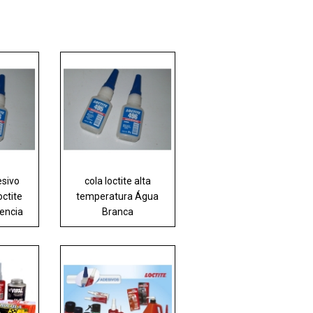
esivo
cola loctite alta
octite
temperatura Água
dencia
Branca