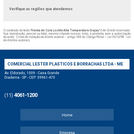
Verifique as regiões que atendemos
O conteúdo do texto "
Venda de Cola Loctite Alta Temperatura Grajau
" é de direito reservado.
Sua reprodução, parcial ou total, mesmo citando nossos links, é proibida sem a autorização
do autor. Crime de violação de direito autoral – artigo 184 do Código Penal –
Lei 9610/98 - Lei
de direitos autorais
.
COMERCIAL LESTER PLASTICOS E BORRACHAS LTDA - ME
Av. Eldorado, 1009 - Casa Grande
Diadema - SP - CEP: 09961-470
4061-1200
(11)
Home
Empresa