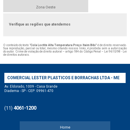
Zona Oeste
Verifique as regiões que atendemos
O conteúdo do texto "
Cola Loctite Alta Temperatura Preço Itaim Bibi
" é de direito reservado.
Sua reprodução, parcial ou total, mesmo citando nossos links, é proibida sem a autorização
do autor. Crime de violação de direito autoral – artigo 184 do Código Penal –
Lei 9610/98 - Lei
de direitos autorais
.
COMERCIAL LESTER PLASTICOS E BORRACHAS LTDA - ME
Av. Eldorado, 1009 - Casa Grande
Diadema - SP - CEP: 09961-470
4061-1200
(11)
Home