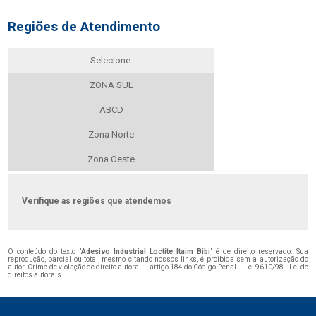
Regiões de Atendimento
Selecione:
ZONA SUL
ABCD
Zona Norte
Zona Oeste
Verifique as regiões que atendemos
O conteúdo do texto "
Adesivo Industrial Loctite Itaim Bibi
" é de direito reservado. Sua
reprodução, parcial ou total, mesmo citando nossos links, é proibida sem a autorização do
autor. Crime de violação de direito autoral – artigo 184 do Código Penal –
Lei 9610/98 - Lei de
direitos autorais
.