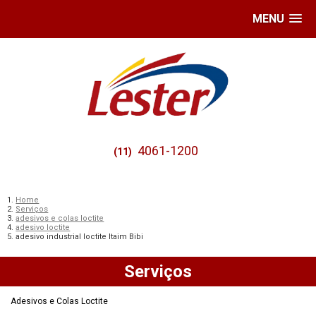
MENU
4061-1200
(11)
Home
Serviços
adesivos e colas loctite
adesivo loctite
adesivo industrial loctite Itaim Bibi
Serviços
Adesivos e Colas Loctite