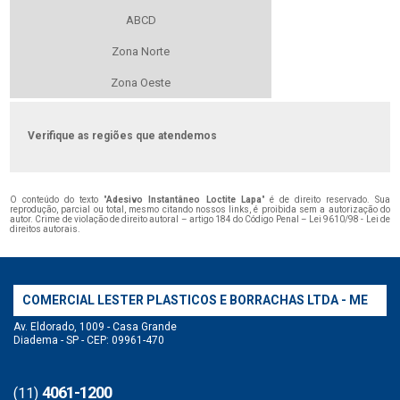
ABCD
Zona Norte
Zona Oeste
Verifique as regiões que atendemos
O conteúdo do texto "
Adesivo Instantâneo Loctite Lapa
" é de direito reservado. Sua
reprodução, parcial ou total, mesmo citando nossos links, é proibida sem a autorização do
autor. Crime de violação de direito autoral – artigo 184 do Código Penal –
Lei 9610/98 - Lei de
direitos autorais
.
COMERCIAL LESTER PLASTICOS E BORRACHAS LTDA - ME
Av. Eldorado, 1009 - Casa Grande
Diadema - SP - CEP: 09961-470
4061-1200
(11)